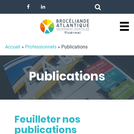
Panneau de gestion des cookies
Accueil
»
Professionnels
»
Publications
Publications
Feuilleter nos
publications