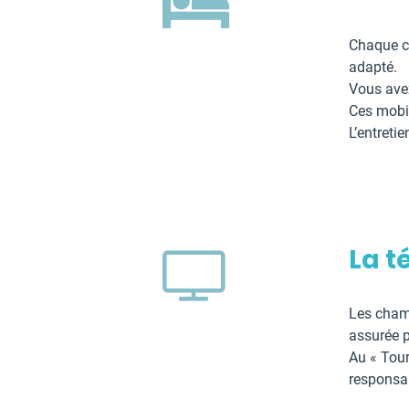
Chaque c
adapté.
Vous avez
Ces mobil
L’entreti
La t
Les chamb
assurée p
Au « Tour
responsab