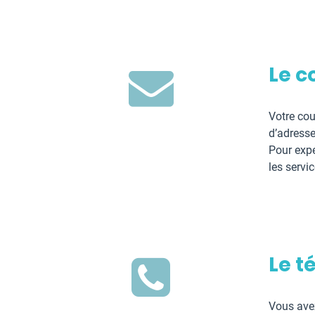
Le c
Votre cou
d’adresser
Pour expé
les servi
Le t
Vous avez