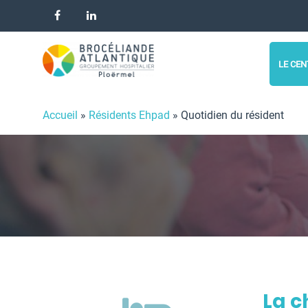
Panneau de gestion des cookies
LE CEN
Accueil
»
Résidents Ehpad
»
Quotidien du résident
La 