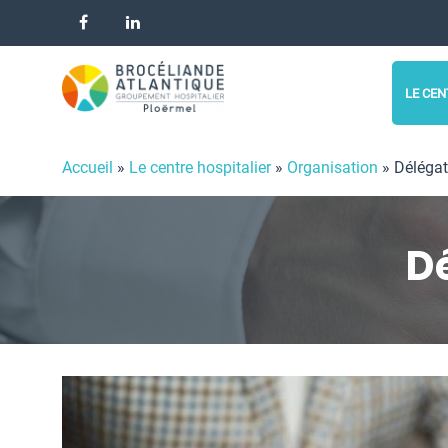
Panneau de gestion des cookies
LE CEN
Accueil
»
Le centre hospitalier
»
Organisation
»
Délégat
D