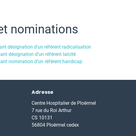
et nominations
nt désignation d’un référent radicalisation
nt désignation d’un référent laïcité
ant nomination d’un référent handicap
Adresse
Centre Hospitalier de Ploërmel
7 rue du Roi Arthur
CS 10131
56804 Ploërmel cedex