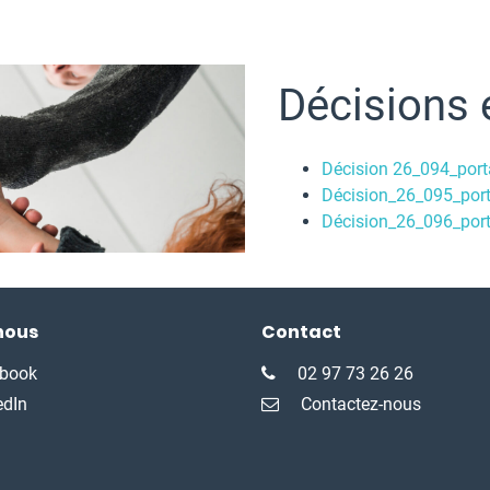
Décisions 
Décision 26_094_porta
Décision_26_095_porta
Décision_26_096_port
nous
Contact
book
02 97 73 26 26
edIn
Contactez-nous